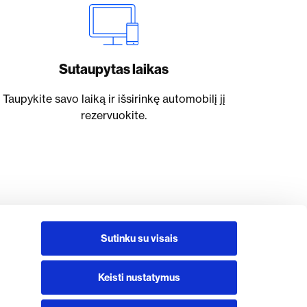
Sutaupytas laikas
Taupykite savo laiką ir išsirinkę automobilį jį
rezervuokite.
Sutinku su visais
Keisti nustatymus