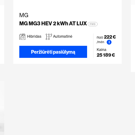
MG
MG MG3 HEV 2 kWh AT LUX
FWD
222 €
Hibridas
Automatinė
nuo
i
/mėn
Kaina
Peržiūrėti pasiūlymą
25 189 €