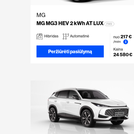
MG
MG MG3 HEV 2 kWh AT LUX
FWD
217 €
Hibridas
Automatinė
nuo
i
/mėn
Kaina
Peržiūrėti pasiūlymą
24 580 €