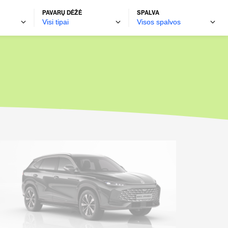
PAVARŲ DĖŽĖ
SPALVA
Naudoti automobiliai
autobravamotors.lt