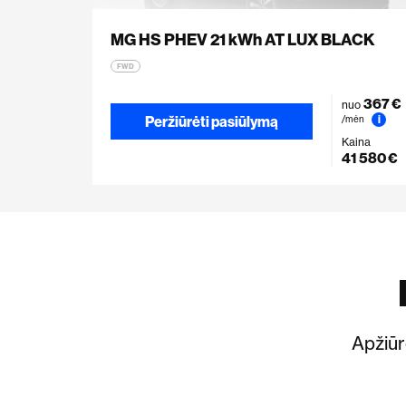
MG HS PHEV 21 kWh AT LUX BLACK
FWD
367 €
nuo
Peržiūrėti pasiūlymą
i
/mėn
Kaina
41 580 €
Apžiūrė