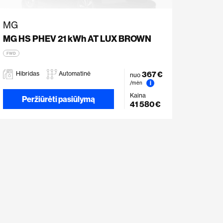
MG
MG HS PHEV 21 kWh AT LUX BROWN
FWD
367 €
Hibridas
Automatinė
nuo
i
/mėn
Kaina
Peržiūrėti pasiūlymą
41 580 €